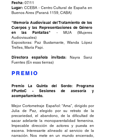
Fecha:
07/11
Lugar:
CCEBA - Centro Cultural de España en
Buenos Aires (Paraná 1159, CABA)
"Memoria Audiovisual del Tratamiento de los
Cuerpos y las Representaciones de Género
en las Pantallas"
- MUA (Mujeres
Audiovisuales)
Expositoras: Paz Bustamante, Wanda López
Trelles, María Papi.
Directora española invitada:
Nayra Sanz
Fuentes (En esas tierras)
PREMIO
Premio La Quinta del Sordo: Programa
#PuntoC - Sesiones de asesoría y
acompañamiento.
Mejor Cortometraje Español: “Ama”, dirigido por
Julia de Paz, elegido por su retrato de la
precariedad, el abandono, de la dificultad de
sacar adelante la monoparentalidad femenina.
Impecable dirección de actores y puesta en
escena. Interesante alineado al servicio de la
narración. Nos mete en un mundo encerrado,