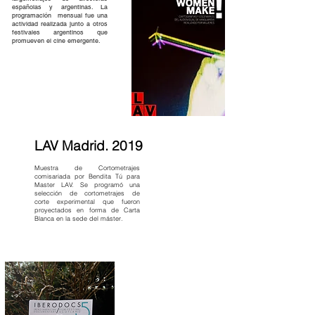
españolas y argentinas. La
programación mensual fue una
actividad realizada junto a otros
festivales argentinos que
promueven el cine emergente.
LAV Madrid. 2019
Muestra de Cortometrajes
comisariada por Bendita Tú para
Master LAV. Se programó una
selección de cortometrajes de
corte experimental que fueron
proyectados en forma de Carta
Blanca en la sede del máster.